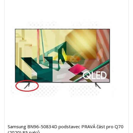
Samsung BN96-50834D podstavec PRAVÁ část pro Q70
(2020) 85 palců