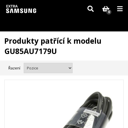
Vzhledem k aktuální situaci se může dodání dílů, které nejsou skladem,
zpozdit. Děkujeme za pochopení.
0
Produkty patřící k modelu
GU85AU7179U
Řazení