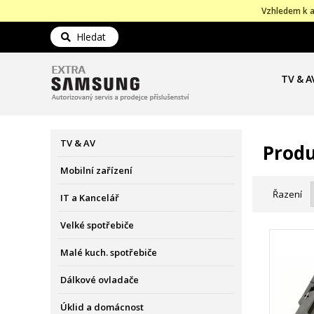
Vzhledem k a
Hledat
TV & A
TV & AV
Produ
Mobilní zařízení
Řazení
IT a Kancelář
Velké spotřebiče
Malé kuch. spotřebiče
Dálkové ovladače
Úklid a domácnost