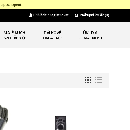
za pochopení.
Přihlásit / registrovat
Nákupní košík
(0)
MALÉ KUCH.
DÁLKOVÉ
ÚKLID A
SPOTŘEBIČE
OVLADAČE
DOMÁCNOST