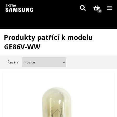
Vzhledem k aktuální situaci se může dodání dílů, které nejsou skladem,
zpozdit. Děkujeme za pochopení.
0
Produkty patřící k modelu
GE86V-WW
Řazení