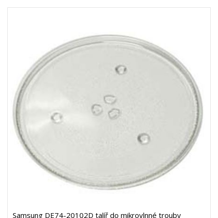
Samsung DE74-20102D talíř do mikrovlnné trouby