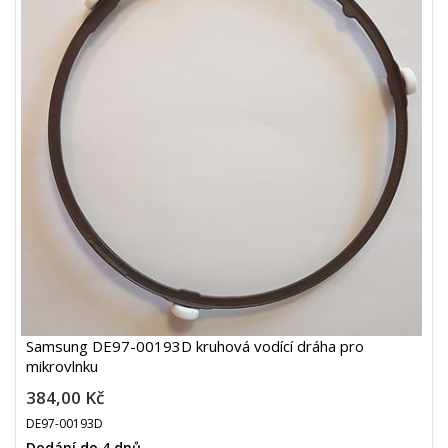
Samsung DE97-00193D kruhová vodící dráha pro
mikrovlnku
384,00 Kč
DE97-00193D
Dodání do 4 dnů