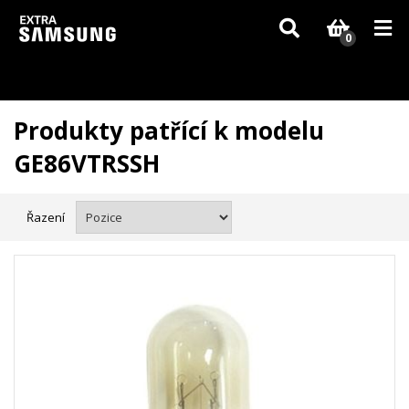
Vzhledem k aktuální situaci se může dodání dílů, které nejsou skladem,
zpozdit. Děkujeme za pochopení.
0
Produkty patřící k modelu
GE86VTRSSH
Řazení