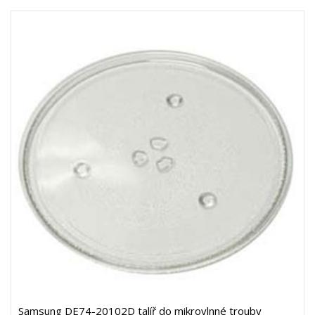
Samsung DE74-20102D talíř do mikrovlnné trouby