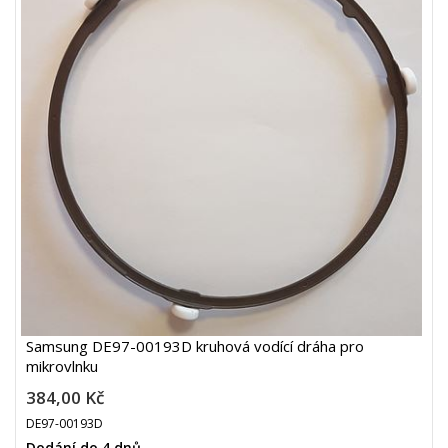
Samsung DE97-00193D kruhová vodící dráha pro
mikrovlnku
384,00 Kč
DE97-00193D
Dodání do 4 dnů