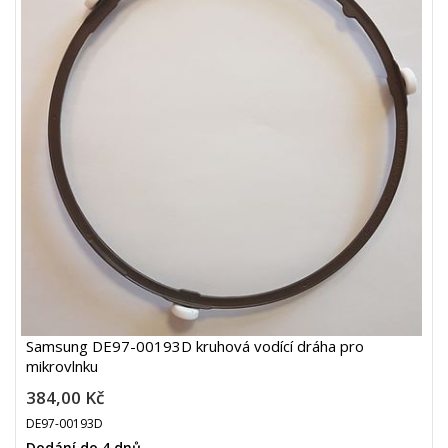
Samsung DE97-00193D kruhová vodící dráha pro
mikrovlnku
384,00 Kč
DE97-00193D
Dodání do 4 dnů