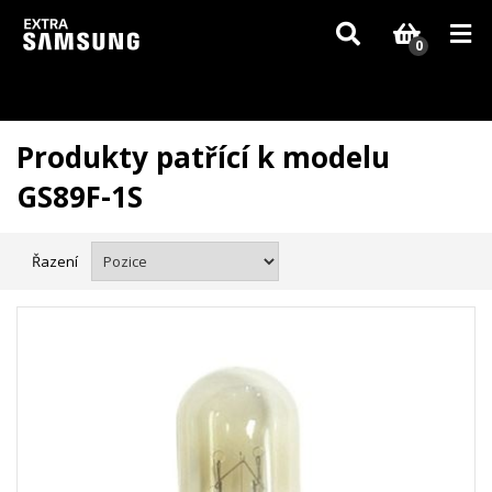
Vzhledem k aktuální situaci se může dodání dílů, které nejsou skladem,
zpozdit. Děkujeme za pochopení.
0
Produkty patřící k modelu
GS89F-1S
Řazení