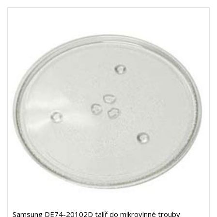
Samsung DE74-20102D talíř do mikrovlnné trouby