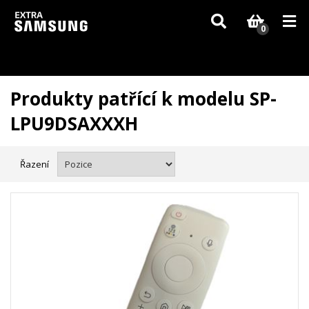
Vzhledem k aktuální situaci se může dodání dílů, které nejsou skladem,
zpozdit. Děkujeme za pochopení.
0
Produkty patřící k modelu SP-
LPU9DSAXXXH
Řazení