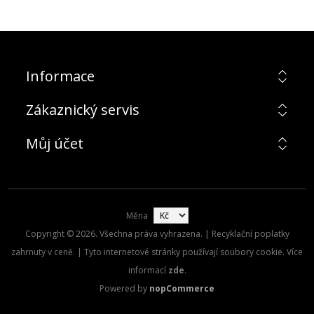
Informace
Zákaznický servis
Můj účet
Měna
Copyright © 2026. Všechna práva vyhrazena. | Recyklační poplatky
zahrnuty v ceně. | Tyto internetové stránky používají soubory cookie. Více
informací
zde
.
Powered by
nopCommerce