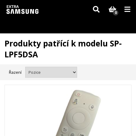
Vzhledem k aktuální situaci se může dodání dílů, které nejsou skladem,
zpozdit. Děkujeme za pochopení.
0
Produkty patřící k modelu SP-
LPF5DSA
Řazení