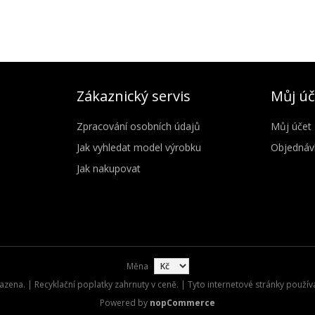
Zákaznický servis
Můj úč
Zpracování osobních údajů
Můj účet
Jak vyhledat model výrobku
Objednáv
Jak nakupovat
Měna
zena. | Recyklační poplatky zahrnuty v ceně. | Tyto internetové stránky použív
Powered by
nopCommerce