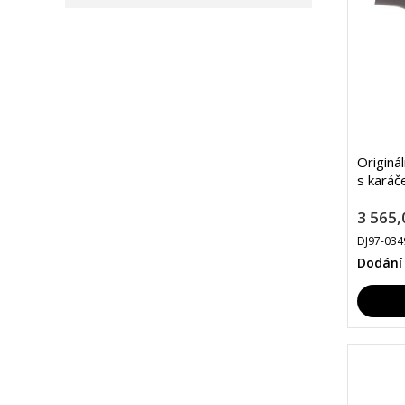
Originá
s kará
3 565,
DJ97-034
Dodání