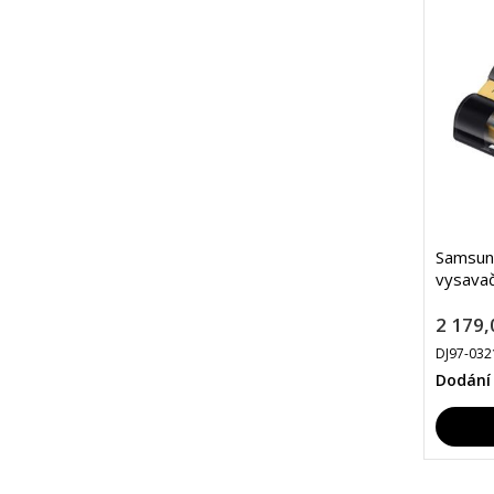
Samsun
vysava
2 179,
DJ97-032
Dodání