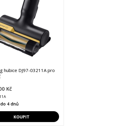
g hubice DJ97-03211A pro
č
00 Kč
11A
 do 4 dnů