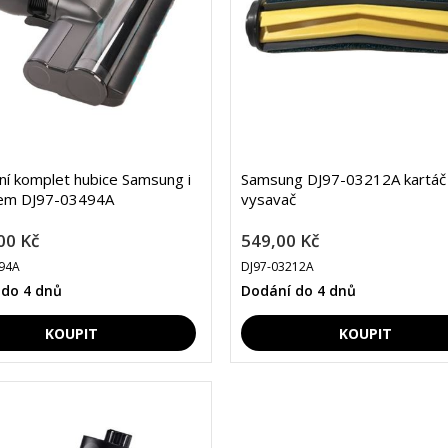
lní komplet hubice Samsung i
Samsung DJ97-03212A kartáč
čem DJ97-03494A
vysavač
00 Kč
549,00 Kč
94A
DJ97-03212A
 do 4 dnů
Dodání do 4 dnů