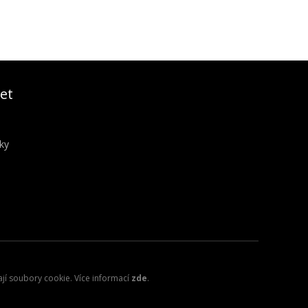
et
ky
ají soubory cookie. Více informací
zde
.