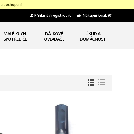
za pochopení.
Přihlásit / registrovat
Nákupní košík
(0)
MALÉ KUCH.
DÁLKOVÉ
ÚKLID A
SPOTŘEBIČE
OVLADAČE
DOMÁCNOST