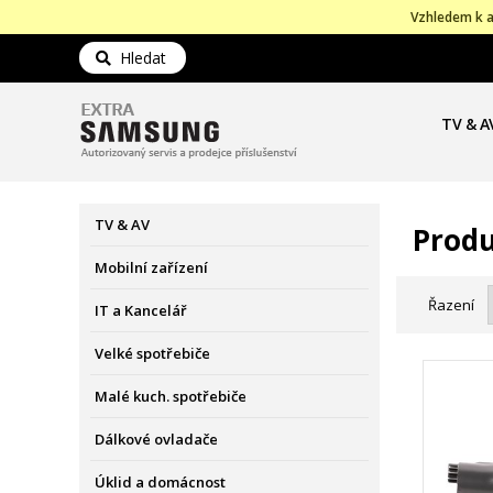
Vzhledem k a
Hledat
TV & A
TV & AV
Produ
Mobilní zařízení
Řazení
IT a Kancelář
Velké spotřebiče
Malé kuch. spotřebiče
Dálkové ovladače
Úklid a domácnost