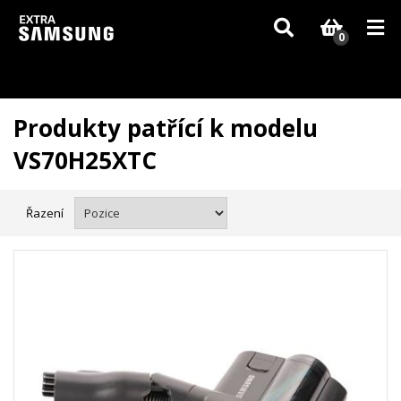
Vzhledem k aktuální situaci se může dodání dílů, které nejsou skladem,
zpozdit. Děkujeme za pochopení.
0
Produkty patřící k modelu
VS70H25XTC
Řazení