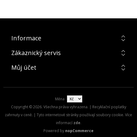
Informace
Zákaznický servis
Můj účet
Měna
Copyright © 2026. Všechna práva vyhrazena. | Recyklační poplatky
zahrnuty v ceně. | Tyto internetové stránky používají soubory cookie. Více
informací
zde
.
Powered by
nopCommerce