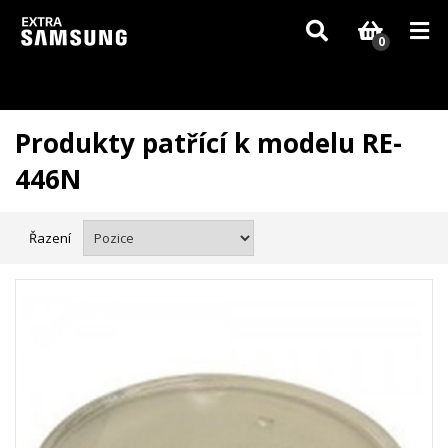
Vzhledem k aktuální situaci se může dodání dílů, které nejsou skladem,
zpozdit. Děkujeme za pochopení.
0
Produkty patřící k modelu RE-
446N
Řazení