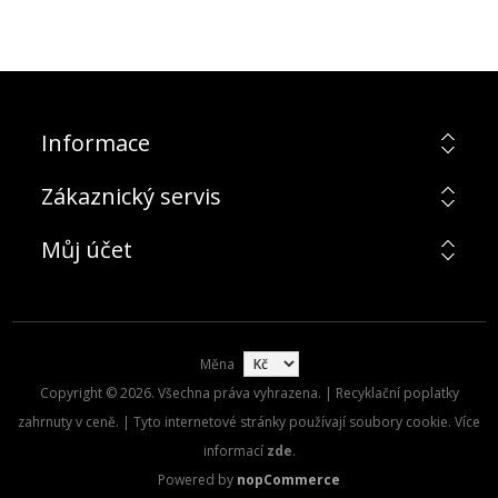
Informace
Zákaznický servis
Můj účet
Měna
Copyright © 2026. Všechna práva vyhrazena. | Recyklační poplatky
zahrnuty v ceně. | Tyto internetové stránky používají soubory cookie. Více
informací
zde
.
Powered by
nopCommerce