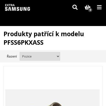
Vzhledem k aktuální situaci se může dodání dílů, které nejsou skladem,
zpozdit. Děkujeme za pochopení.
0
Produkty patřící k modelu
PFSS6PKXASS
Řazení