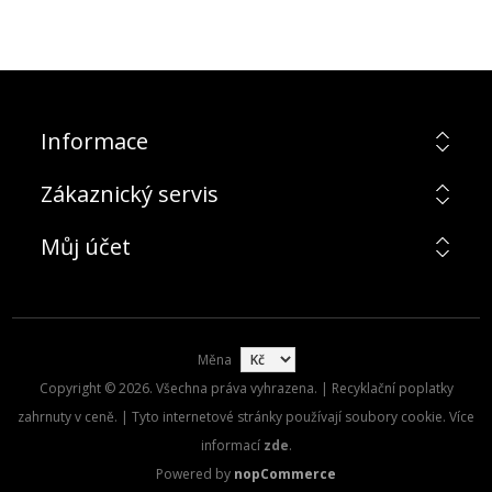
Informace
Zákaznický servis
Můj účet
Měna
Copyright © 2026. Všechna práva vyhrazena. | Recyklační poplatky
zahrnuty v ceně. | Tyto internetové stránky používají soubory cookie. Více
informací
zde
.
Powered by
nopCommerce