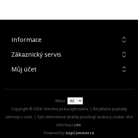
Informace
Zákaznický servis
Můj účet
Měna
Copyright © 2026. Všechna práva vyhrazena. | Recyklační poplatky
zahrnuty v ceně. | Tyto internetové stránky používají soubory cookie. Více
informací
zde
.
Powered by
nopCommerce