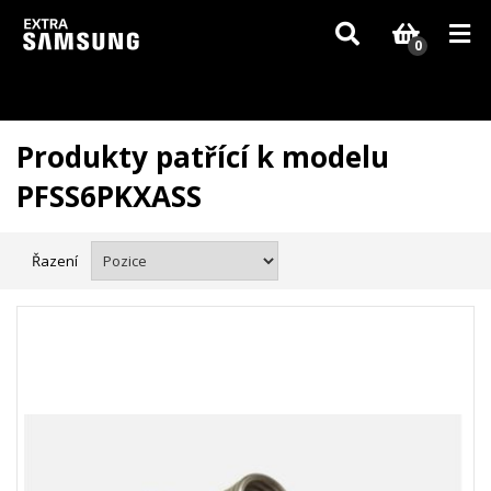
Vzhledem k aktuální situaci se může dodání dílů, které nejsou skladem,
zpozdit. Děkujeme za pochopení.
0
Produkty patřící k modelu
PFSS6PKXASS
Řazení