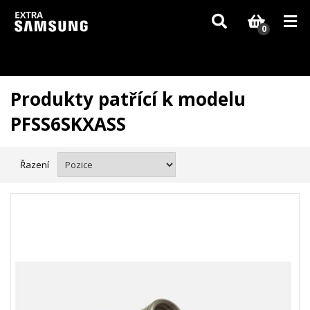
Vzhledem k aktuální situaci se může dodání dílů, které nejsou skladem,
zpozdit. Děkujeme za pochopení.
0
Produkty patřící k modelu
PFSS6SKXASS
Řazení