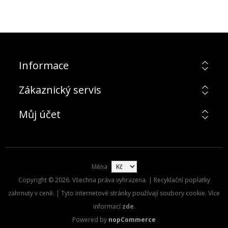
Informace
Zákaznický servis
Můj účet
Měna
Copyright © 2026. Všechna práva vyhrazena. | Recyklační poplatky
zahrnuty v ceně. | Tyto internetové stránky používají soubory cookie. Více
informací
zde
.
Powered by
nopCommerce