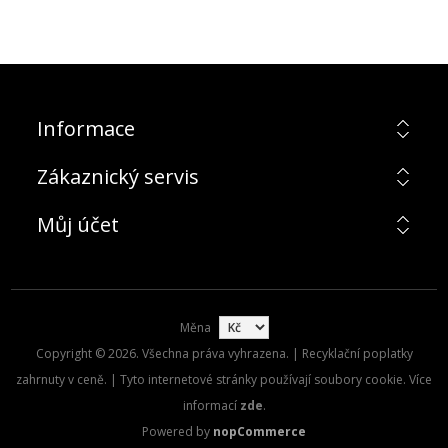
Informace
Zákaznický servis
Můj účet
Měna
Copyright © 2026. Všechna práva vyhrazena. | Recyklační poplatky
zahrnuty v ceně. | Tyto internetové stránky používají soubory cookie. Více
informací
zde
.
Powered by
nopCommerce