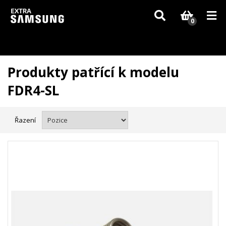
Vzhledem k aktuální situaci se může dodání dílů, které nejsou skladem,
zpozdit. Děkujeme za pochopení.
0
Produkty patřící k modelu
FDR4-SL
Řazení