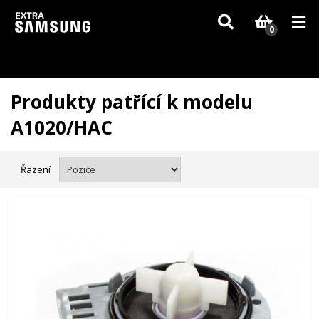
Vzhledem k aktuální situaci se může dodání dílů, které nejsou skladem,
zpozdit. Děkujeme za pochopení.
0
Produkty patřící k modelu
A1020/HAC
Řazení