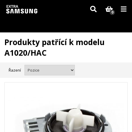
Vzhledem k aktuální situaci se může dodání dílů, které nejsou skladem,
zpozdit. Děkujeme za pochopení.
0
Produkty patřící k modelu
A1020/HAC
Řazení