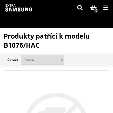
Vzhledem k aktuální situaci se může dodání dílů, které nejsou skladem,
zpozdit. Děkujeme za pochopení.
0
Produkty patřící k modelu
B1076/HAC
Řazení