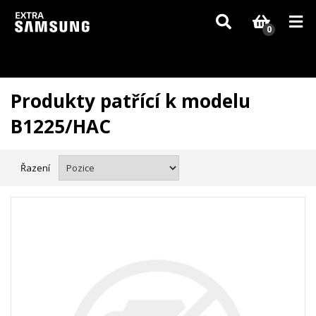
Vzhledem k aktuální situaci se může dodání dílů, které nejsou skladem,
zpozdit. Děkujeme za pochopení.
0
Produkty patřící k modelu
B1225/HAC
Řazení