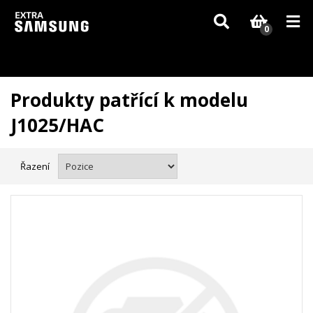
Vzhledem k aktuální situaci se může dodání dílů, které nejsou skladem,
zpozdit. Děkujeme za pochopení.
0
Produkty patřící k modelu
J1025/HAC
Řazení