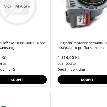
lní ložisko DC66-00010A pro
Originální motorek čerpadla 
 Samsung
00030A pro pračku Samsung
 Kč
1 114,00 Kč
010A
DC31-00030A
 do 4 dnů
Dodání do 4 dnů