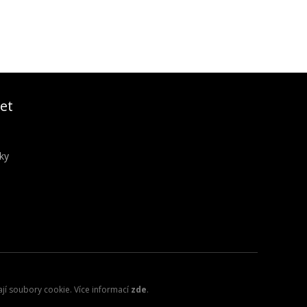
et
ky
ají soubory cookie. Více informací
zde
.