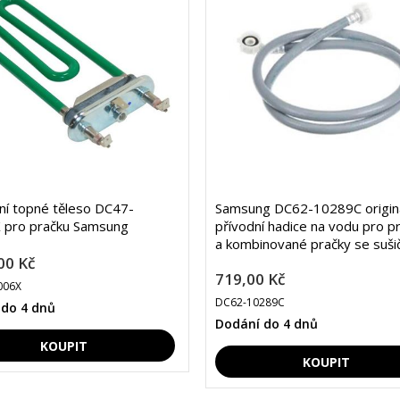
lní topné těleso DC47-
Samsung DC62-10289C originá
 pro pračku Samsung
přívodní hadice na vodu pro p
a kombinované pračky se suši
00 Kč
719,00 Kč
006X
DC62-10289C
 do 4 dnů
Dodání do 4 dnů