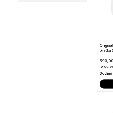
Originá
pračku
590,00
DC66-00
Dodání