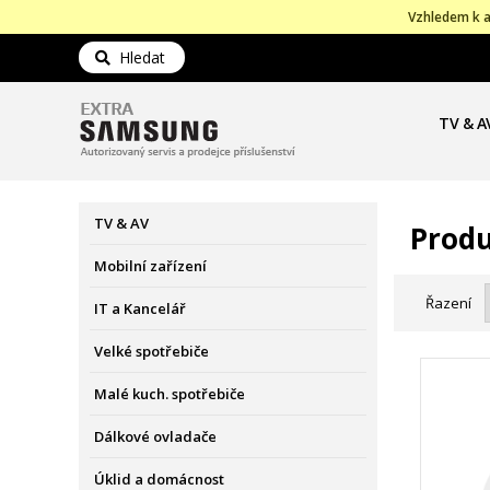
Vzhledem k a
Hledat
TV & A
TV & AV
Produ
Mobilní zařízení
Řazení
IT a Kancelář
Velké spotřebiče
Malé kuch. spotřebiče
Dálkové ovladače
Úklid a domácnost