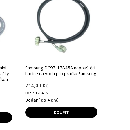
lní
Samsung DC97-17845A napouštěcí
račky
hadice na vodu pro pračku Samsung
čkou
714,00 Kč
DC97-17845A
Dodání do 4 dnů