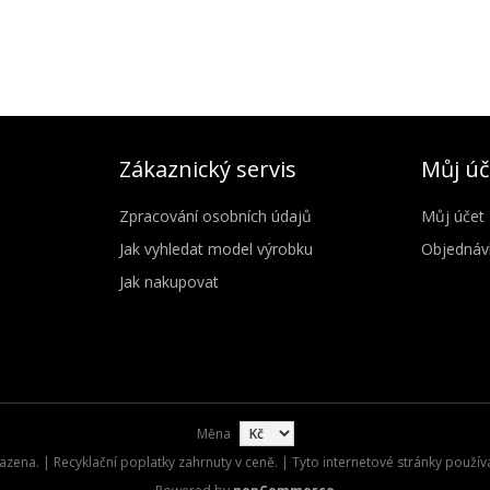
Zákaznický servis
Můj úč
Zpracování osobních údajů
Můj účet
Jak vyhledat model výrobku
Objednáv
Jak nakupovat
Měna
zena. | Recyklační poplatky zahrnuty v ceně. | Tyto internetové stránky použív