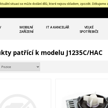
ktuální situaci se může dodání dílů, které nejsou skladem, zpozdit. Děkujeme 
V
MOBILNÍ
IT A KANCELÁŘ
VELKÉ
ZAŘÍZENÍ
SPOTŘEBIČE
kty patřící k modelu J1235C/HAC