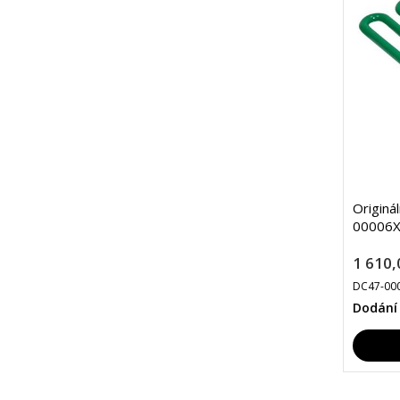
Originá
00006X
1 610,
DC47-00
Dodání