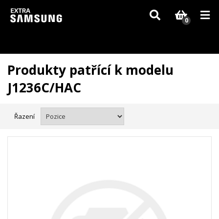
Vzhledem k aktuální situaci se může dodání dílů, které nejsou skladem,
zpozdit. Děkujeme za pochopení.
0
Produkty patřící k modelu
J1236C/HAC
Řazení