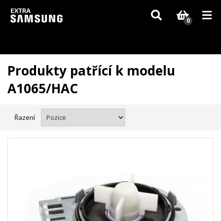
Vzhledem k aktuální situaci se může dodání dílů, které nejsou skladem,
zpozdit. Děkujeme za pochopení.
0
Produkty patřící k modelu
A1065/HAC
Řazení