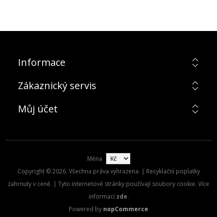
Informace
Zákaznický servis
Můj účet
Měna
Copyright © 2026. Všechna práva vyhrazena. | Recyklační poplatky
zahrnuty v ceně. | Tyto internetové stránky používají soubory cookie. Více
informací
zde
.
Powered by
nopCommerce