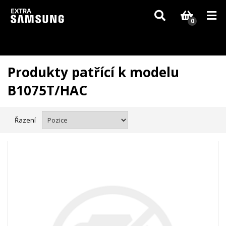
Vzhledem k aktuální situaci se může dodání dílů, které nejsou skladem,
zpozdit. Děkujeme za pochopení.
0
Produkty patřící k modelu
B1075T/HAC
Řazení