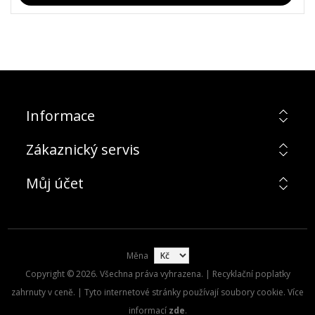
Informace
Zákaznický servis
Můj účet
Měna
Copyright © 2026. Všechna práva vyhrazena. | Recyklační poplatky
zahrnuty v ceně. | Tyto internetové stránky používají soubory cookie. Více
informací
zde
.