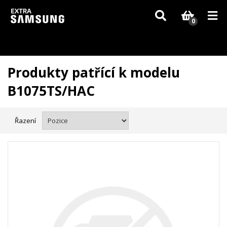
Vzhledem k aktuální situaci se může dodání dílů, které nejsou skladem,
zpozdit. Děkujeme za pochopení.
0
Produkty patřící k modelu
B1075TS/HAC
Řazení