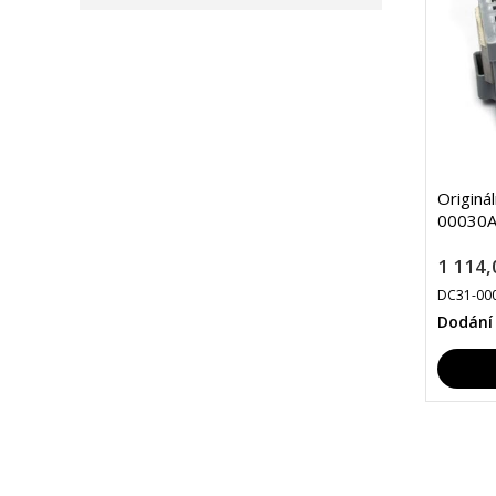
Originá
00030A
1 114,
DC31-00
Dodání