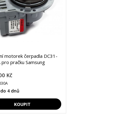
lní motorek čerpadla DC31-
 pro pračku Samsung
00 Kč
030A
 do 4 dnů