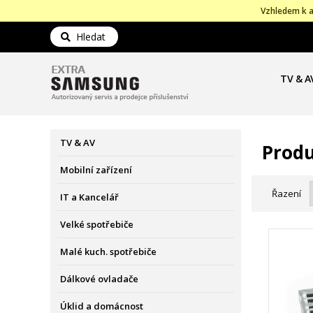
Vzhledem k a
Hledat
TV & A
TV & AV
Produ
Mobilní zařízení
Řazení
IT a Kancelář
Velké spotřebiče
Malé kuch. spotřebiče
Dálkové ovladače
Úklid a domácnost