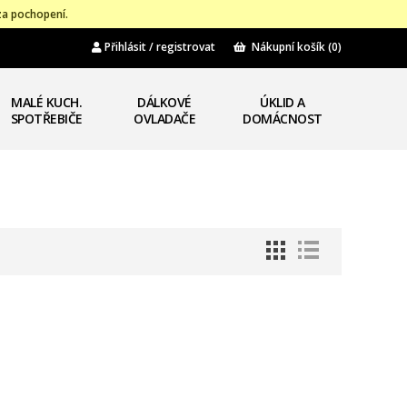
za pochopení.
Přihlásit / registrovat
Nákupní košík
(0)
MALÉ KUCH.
DÁLKOVÉ
ÚKLID A
SPOTŘEBIČE
OVLADAČE
DOMÁCNOST