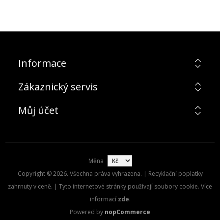
Informace
Zákaznický servis
Můj účet
Měna
Copyright © 2026. Všechna práva vyhrazena. | Recyklační poplatky
zahrnuty v ceně. | Tyto internetové stránky používají soubory cookie. Více
informací
zde
.
Powered by
nopCommerce