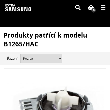
Vzhledem k aktuální situaci se může dodání dílů, které nejsou skladem,
zpozdit. Děkujeme za pochopení.
0
Produkty patřící k modelu
B1265/HAC
Řazení