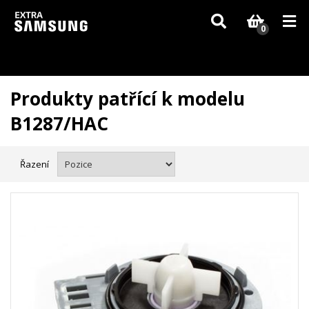
Vzhledem k aktuální situaci se může dodání dílů, které nejsou skladem,
zpozdit. Děkujeme za pochopení.
0
Produkty patřící k modelu
B1287/HAC
Řazení