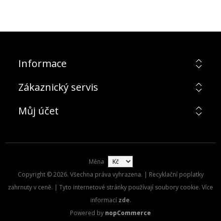
Informace
Zákaznický servis
Můj účet
Měna
Copyright © 2026. Všechna práva vyhrazena. | Recyklační poplatky
zahrnuty v ceně. | Tyto internetové stránky používají soubory cookie. Více
informací
zde
.
Powered by
nopCommerce