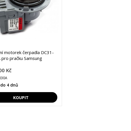
lní motorek čerpadla DC31-
 pro pračku Samsung
00 Kč
030A
 do 4 dnů