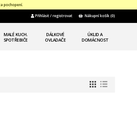
za pochopení.
Přihlásit / registrovat
Nákupní košík
(0)
MALÉ KUCH.
DÁLKOVÉ
ÚKLID A
SPOTŘEBIČE
OVLADAČE
DOMÁCNOST