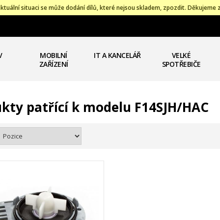
ktuální situaci se může dodání dílů, které nejsou skladem, zpozdit. Děkujeme 
V
MOBILNÍ
IT A KANCELÁŘ
VELKÉ
ZAŘÍZENÍ
SPOTŘEBIČE
kty patřící k modelu F14SJH/HAC