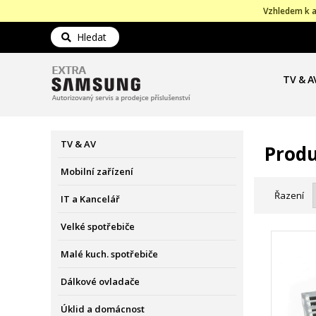
Vzhledem k a
Hledat
TV & A
TV & AV
Produ
Mobilní zařízení
Řazení
IT a Kancelář
Velké spotřebiče
Malé kuch. spotřebiče
Dálkové ovladače
Úklid a domácnost