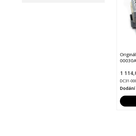
Originá
00030A
1 114,
DC31-00
Dodání