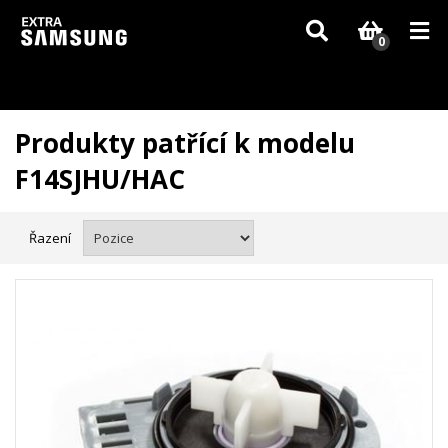
Vzhledem k aktuální situaci se může dodání dílů, které nejsou skladem,
zpozdit. Děkujeme za pochopení.
0
Produkty patřící k modelu
F14SJHU/HAC
Řazení