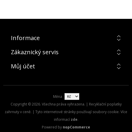
Informace
Zákaznický servis
Můj účet
Měna
Copyright © 2026. Všechna práva vyhrazena. | Recyklační poplatky
zahrnuty v ceně. | Tyto internetové stránky používají soubory cookie. Více
informací
zde
.
Powered by
nopCommerce