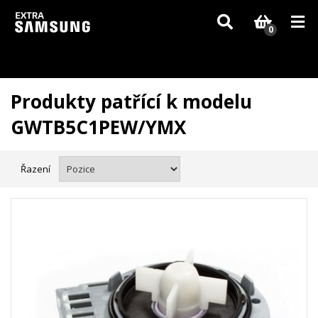
Vzhledem k aktuální situaci se může dodání dílů, které nejsou skladem,
zpozdit. Děkujeme za pochopení.
0
Produkty patřící k modelu
GWTB5C1PEW/YMX
Řazení