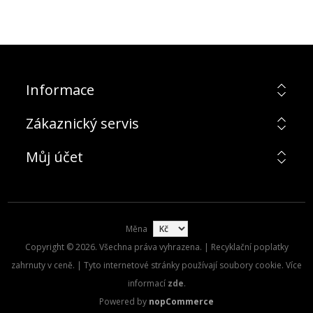
Informace
Zákaznický servis
Můj účet
Měna
Copyright © 2026. Všechna práva vyhrazena. | Recyklační poplatky
zahrnuty v ceně. | Tyto internetové stránky používají soubory cookie. Více
informací
zde
.
Powered by
nopCommerce