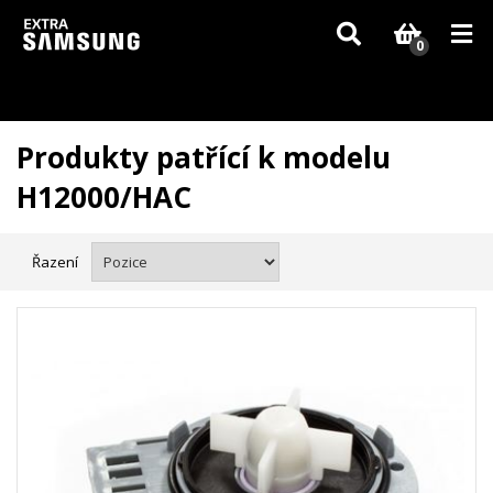
Vzhledem k aktuální situaci se může dodání dílů, které nejsou skladem,
zpozdit. Děkujeme za pochopení.
0
Produkty patřící k modelu
H12000/HAC
Řazení