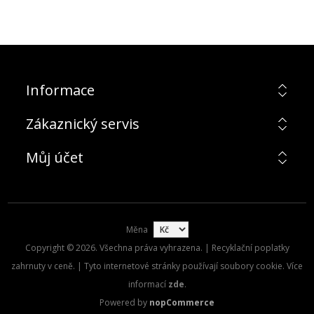
Informace
Zákaznický servis
Můj účet
Měna
Copyright © 2026. Všechna práva vyhrazena. | Recyklační poplatky
zahrnuty v ceně. | Tyto internetové stránky používají soubory cookie. Více
informací
zde
.
Powered by
nopCommerce