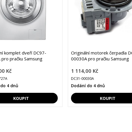
lní komplet dveří DC97-
Originální motorek čerpadla 
 pro pračku Samsung
00030A pro pračku Samsung
00 Kč
1 114,00 Kč
727A
DC31-00030A
 do 4 dnů
Dodání do 4 dnů