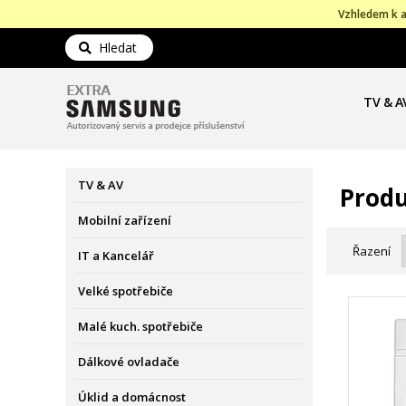
Vzhledem k a
Hledat
TV & A
TV & AV
Produ
Mobilní zařízení
Řazení
IT a Kancelář
Velké spotřebiče
Malé kuch. spotřebiče
Dálkové ovladače
Úklid a domácnost