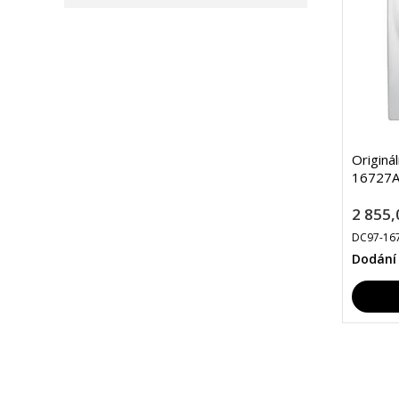
Originá
16727A
2 855,
DC97-16
Dodání