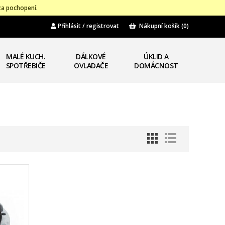
za pochopení.
Přihlásit / registrovat
Nákupní košík
(0)
MALÉ KUCH.
DÁLKOVÉ
ÚKLID A
SPOTŘEBIČE
OVLADAČE
DOMÁCNOST