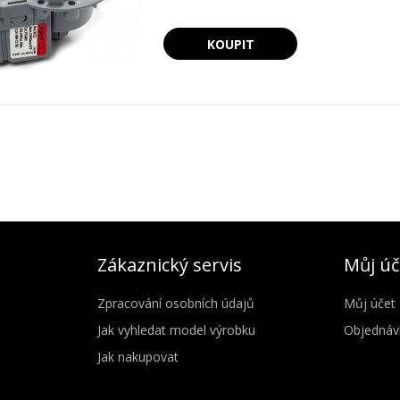
Zákaznický servis
Můj úč
Zpracování osobních údajů
Můj účet
Jak vyhledat model výrobku
Objednáv
Jak nakupovat