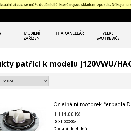
ktuální situaci se může dodání dílů, které nejsou skladem, zpozdit. Děkujeme 
V
MOBILNÍ
IT A KANCELÁŘ
VELKÉ
ZAŘÍZENÍ
SPOTŘEBIČE
kty patřící k modelu J120VWU/HA
Originální motorek čerpadla 
1 114,00 Kč
DC31-00030A
Dodání do 4 dnů