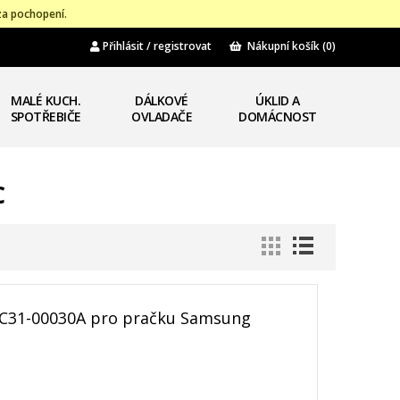
za pochopení.
Přihlásit / registrovat
Nákupní košík
(0)
MALÉ KUCH.
DÁLKOVÉ
ÚKLID A
SPOTŘEBIČE
OVLADAČE
DOMÁCNOST
C
DC31-00030A pro pračku Samsung