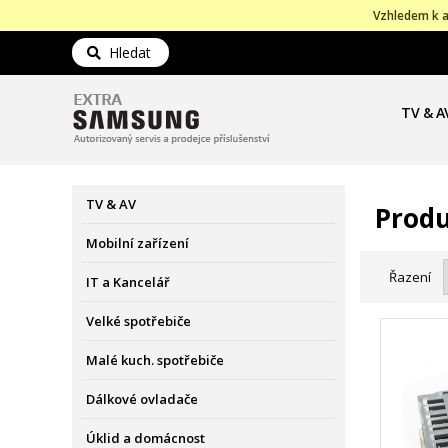
Vzhledem k a
Hledat
TV & A
TV & AV
Produ
Mobilní zařízení
Řazení
IT a Kancelář
Velké spotřebiče
Malé kuch. spotřebiče
Dálkové ovladače
Úklid a domácnost