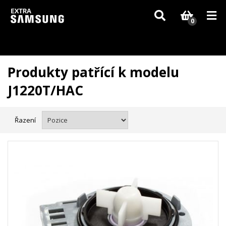
Vzhledem k aktuální situaci se může dodání dílů, které nejsou skladem,
zpozdit. Děkujeme za pochopení.
0
Produkty patřící k modelu
J1220T/HAC
Řazení