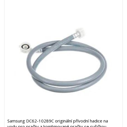
Samsung DC62-10289C originální přívodní hadice na
vodu pro pračky a kombinované pračky se sušičkou