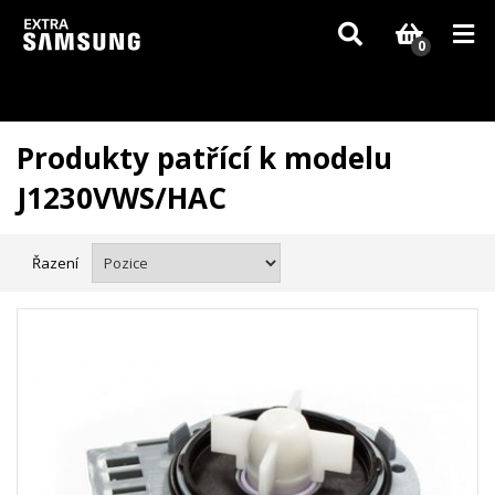
Vzhledem k aktuální situaci se může dodání dílů, které nejsou skladem,
zpozdit. Děkujeme za pochopení.
0
Produkty patřící k modelu
J1230VWS/HAC
Řazení