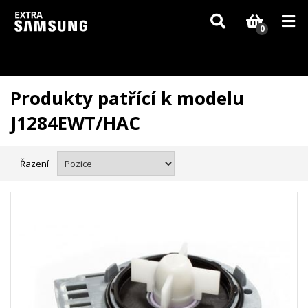
Vzhledem k aktuální situaci se může dodání dílů, které nejsou skladem,
zpozdit. Děkujeme za pochopení.
0
Produkty patřící k modelu
J1284EWT/HAC
Řazení