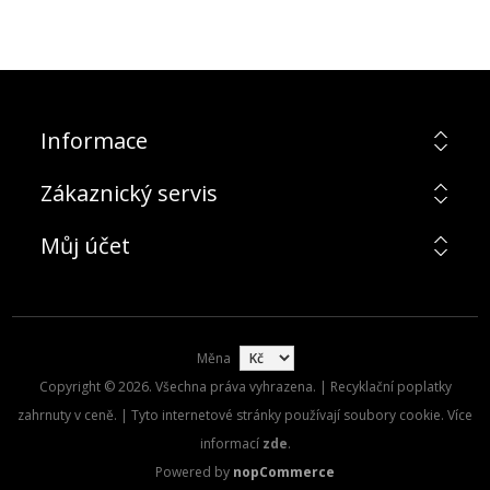
Informace
Zákaznický servis
Můj účet
Měna
Copyright © 2026. Všechna práva vyhrazena. | Recyklační poplatky
zahrnuty v ceně. | Tyto internetové stránky používají soubory cookie. Více
informací
zde
.
Powered by
nopCommerce