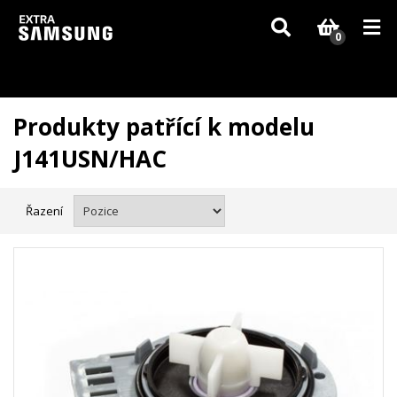
Vzhledem k aktuální situaci se může dodání dílů, které nejsou skladem,
zpozdit. Děkujeme za pochopení.
0
Produkty patřící k modelu
J141USN/HAC
Řazení