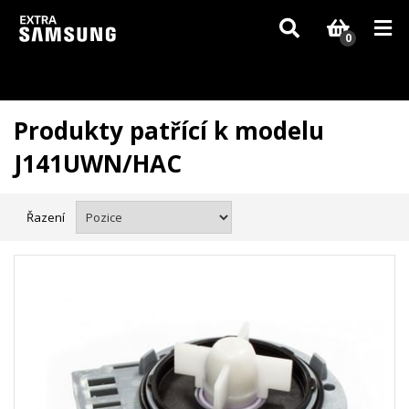
Vzhledem k aktuální situaci se může dodání dílů, které nejsou skladem,
zpozdit. Děkujeme za pochopení.
0
Produkty patřící k modelu
J141UWN/HAC
Řazení