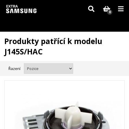
Vzhledem k aktuální situaci se může dodání dílů, které nejsou skladem,
zpozdit. Děkujeme za pochopení.
0
Produkty patřící k modelu
J145S/HAC
Řazení