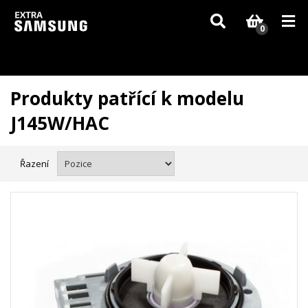
Vzhledem k aktuální situaci se může dodání dílů, které nejsou skladem,
zpozdit. Děkujeme za pochopení.
0
Produkty patřící k modelu
J145W/HAC
Řazení