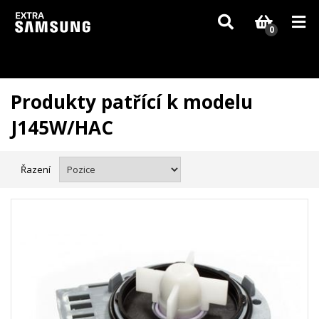
Vzhledem k aktuální situaci se může dodání dílů, které nejsou skladem,
zpozdit. Děkujeme za pochopení.
0
Produkty patřící k modelu
J145W/HAC
Řazení