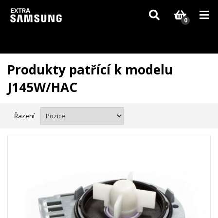
Vzhledem k aktuální situaci se může dodání dílů, které nejsou skladem,
zpozdit. Děkujeme za pochopení.
0
Produkty patřící k modelu
J145W/HAC
Řazení