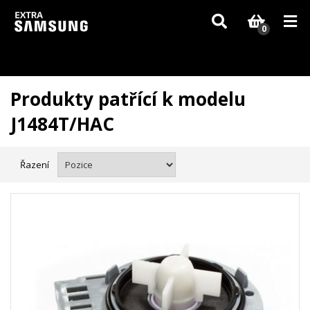
Vzhledem k aktuální situaci se může dodání dílů, které nejsou skladem,
zpozdit. Děkujeme za pochopení.
0
Produkty patřící k modelu
J1484T/HAC
Řazení