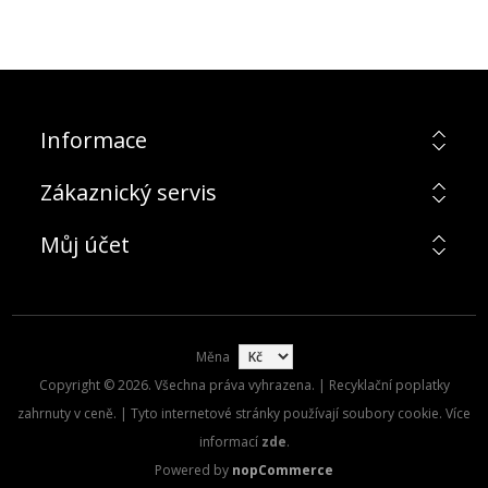
Informace
Zákaznický servis
Můj účet
Měna
Copyright © 2026. Všechna práva vyhrazena. | Recyklační poplatky
zahrnuty v ceně. | Tyto internetové stránky používají soubory cookie. Více
informací
zde
.
Powered by
nopCommerce