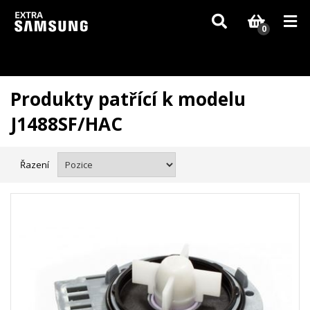
Vzhledem k aktuální situaci se může dodání dílů, které nejsou skladem,
zpozdit. Děkujeme za pochopení.
0
Produkty patřící k modelu
J1488SF/HAC
Řazení