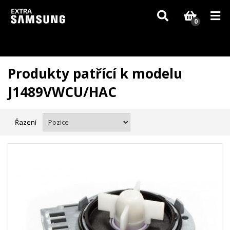
Vzhledem k aktuální situaci se může dodání dílů, které nejsou skladem,
zpozdit. Děkujeme za pochopení.
0
Produkty patřící k modelu
J1489VWCU/HAC
Řazení