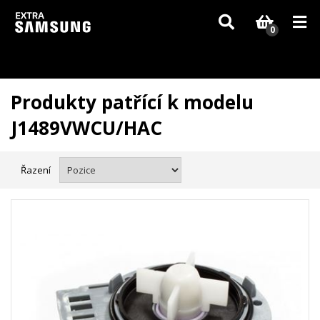
Vzhledem k aktuální situaci se může dodání dílů, které nejsou skladem,
zpozdit. Děkujeme za pochopení.
0
Produkty patřící k modelu
J1489VWCU/HAC
Řazení