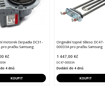
lní motorek čerpadla DC31-
Originální topné těleso DC47-
 pro pračku Samsung
00033A pro pračku Samsung
00 Kč
1 447,00 Kč
030A
DC47-00033A
 do 4 dnů
Dodání do 4 dnů