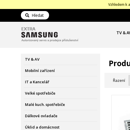
Vzhledem k a
Hledat
TV & A
TV & AV
Produ
Mobilní zařízení
Řazení
IT a Kancelář
Velké spotřebiče
Malé kuch. spotřebiče
Dálkové ovladače
Úklid a domácnost