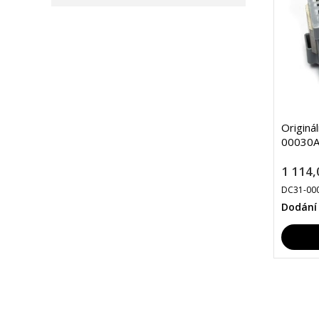
Originá
00030A
1 114,
DC31-00
Dodání