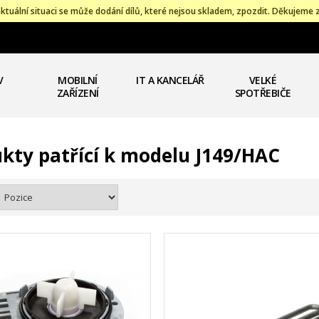
ktuální situaci se může dodání dílů, které nejsou skladem, zpozdit. Děkujeme 
V
MOBILNÍ
IT A KANCELÁŘ
VELKÉ
ZAŘÍZENÍ
SPOTŘEBIČE
kty patřící k modelu J149/HAC