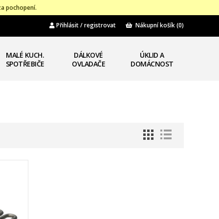
za pochopení.
Přihlásit / registrovat
Nákupní košík
(0)
MALÉ KUCH.
DÁLKOVÉ
ÚKLID A
SPOTŘEBIČE
OVLADAČE
DOMÁCNOST