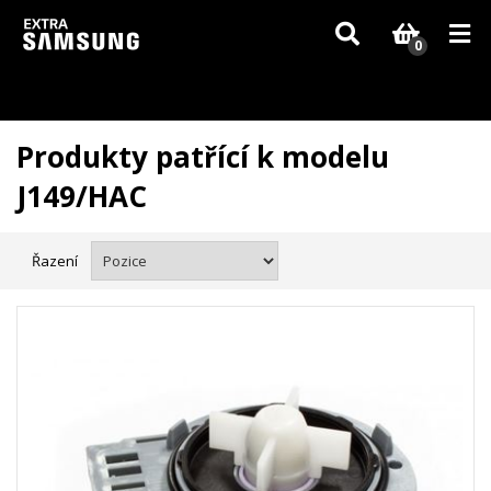
Vzhledem k aktuální situaci se může dodání dílů, které nejsou skladem,
zpozdit. Děkujeme za pochopení.
0
Produkty patřící k modelu
J149/HAC
Řazení