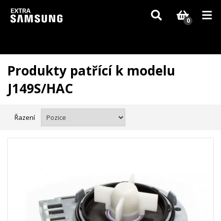
Vzhledem k aktuální situaci se může dodání dílů, které nejsou skladem,
zpozdit. Děkujeme za pochopení.
0
Produkty patřící k modelu
J149S/HAC
Řazení