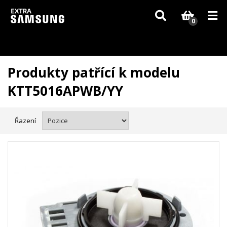
Vzhledem k aktuální situaci se může dodání dílů, které nejsou skladem,
zpozdit. Děkujeme za pochopení.
0
Produkty patřící k modelu
KTT5016APWB/YY
Řazení