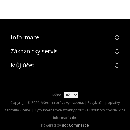
Informace
Zákaznický servis
Můj účet
Měna
Copyright © 2026. Všechna práva vyhrazena. | Recyklační poplatky
zahrnuty v ceně. | Tyto internetové stránky používají soubory cookie. Více
informací
zde
.
Powered by
nopCommerce